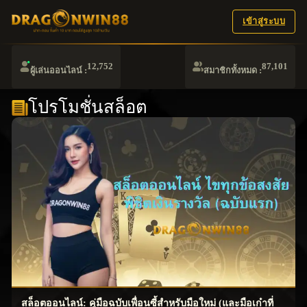
เข้าสู่ระบบ
12,752
87,101
ผู้เล่นออนไลน์ :
สมาชิกทั้งหมด :
โปรโมชั่นสล็อต
สล็อตออนไลน์: คู่มือฉบับเพื่อนซี้สำหรับมือใหม่ (และมือเก๋าที่