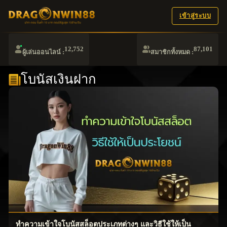
เข้าสู่ระบบ
12,752
87,101
ผู้เล่นออนไลน์ :
สมาชิกทั้งหมด :
โบนัสเงินฝาก
ทำความเข้าใจโบนัสสล็อตประเภทต่างๆ และวิธีใช้ให้เป็น