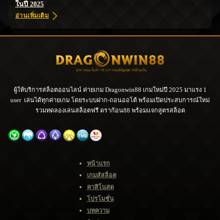
ในปี 2025
อ่านเพิ่มเติม
ผู้ให้บริการสล็อตออนไลน์ ค่ายเกม Dragonwin88 เกมใหม่ปี 2025 มาแรง 1
user
เล่นได้ทุกค่ายเกม โดยระบบฝาก-ถอนออโต้ พร้อมเปิดประสบการณ์ใหม่
รวมทดลองเล่นสล็อตฟรี ดราก้อน88 พร้อมแจกสูตรสล็อต
หน้าแรก
เกมส์สล็อต
คาสิโนสด
โปรโมชั่น
บทความ