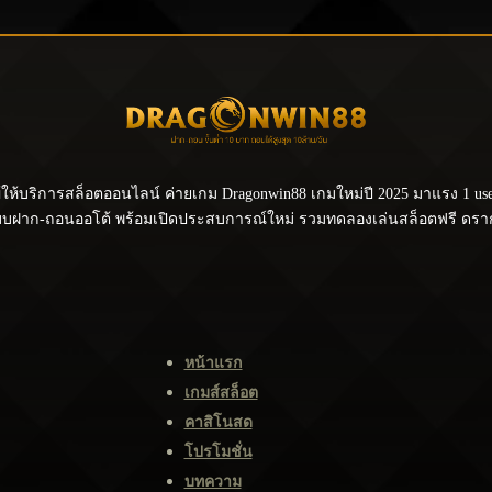
ู้ให้บริการสล็อตออนไลน์ ค่ายเกม Dragonwin88 เกมใหม่ปี 2025 มาแรง 1 us
บบฝาก-ถอนออโต้ พร้อมเปิดประสบการณ์ใหม่ รวมทดลองเล่นสล็อตฟรี ดรา
หน้าแรก
เกมส์สล็อต
คาสิโนสด
โปรโมชั่น
บทความ