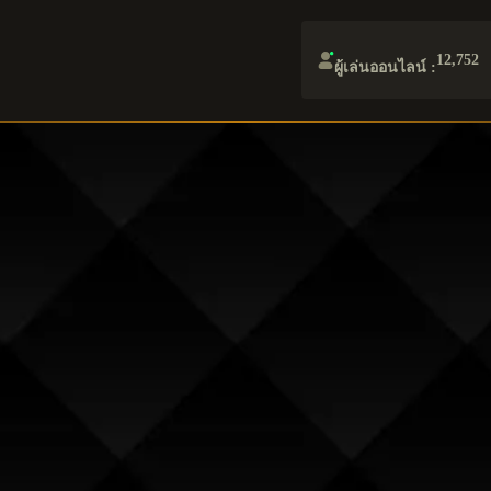
12,752
ผู้เล่นออนไลน์ :