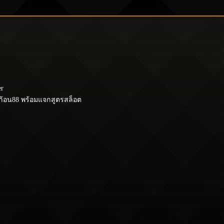
er
ก้อน88 พร้อมแจกสูตรสล็อต