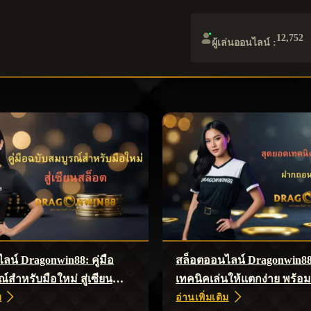
12,752
ผู้เล่นออนไลน์ :
ลน์ Dragonwin88: คู่มือ
สล็อตออนไลน์ Dragonwin88
์สำหรับมือใหม่ สู่เซียน
เทคนิคเล่นให้แตกง่าย พร้
ม
อ่านเพิ่มเติม
ไม่มีขั้นต่ำ