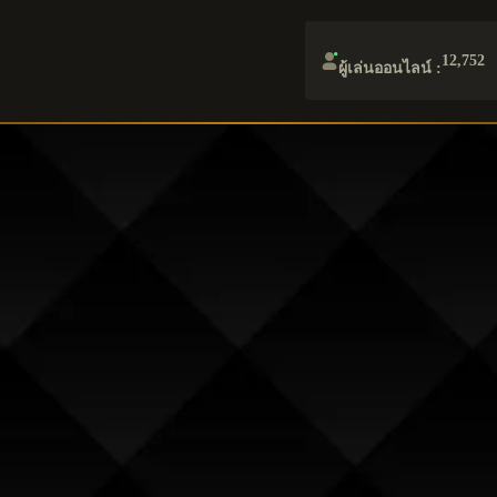
12,752
ผู้เล่นออนไลน์ :