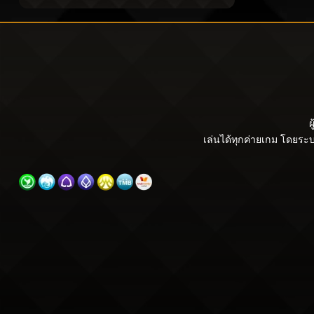
ผ
เล่นได้ทุกค่ายเกม โดยระ