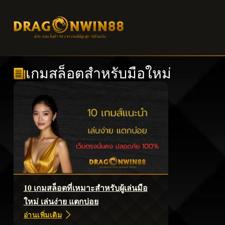
เกมสล็อตสำหรับมือใหม่
10 เกมสล็อตที่เหมาะสำหรับผู้เล่นมือ
ใหม่ เล่นง่าย แตกบ่อย
อ่านเพิ่มเติม