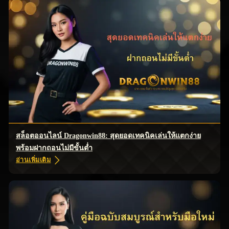
สล็อตออนไลน์ Dragonwin88: สุดยอดเทคนิคเล่นให้แตกง่าย
พร้อมฝากถอนไม่มีขั้นต่ำ
อ่านเพิ่มเติม