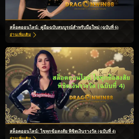
สล็อตออนไลน์: คู่มือฉบับสมบูรณ์สำหรับมือใหม่ (ฉบับที่ 6)
อ่านเพิ่มเติม
สล็อตออนไลน์: ไขทุกข้อสงสัย พิชิตเงินรางวัล (ฉบับที่ 4)
อ่านเพิ่มเติม