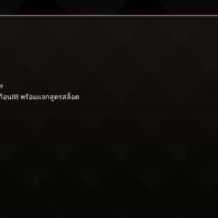
er
ก้อน88 พร้อมแจกสูตรสล็อต