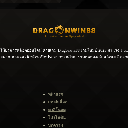
ู้ให้บริการสล็อตออนไลน์ ค่ายเกม Dragonwin88 เกมใหม่ปี 2025 มาแรง 1 us
บบฝาก-ถอนออโต้ พร้อมเปิดประสบการณ์ใหม่ รวมทดลองเล่นสล็อตฟรี ดรา
หน้าแรก
เกมส์สล็อต
คาสิโนสด
โปรโมชั่น
บทความ