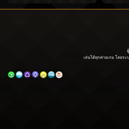
ผ
เล่นได้ทุกค่ายเกม โดยระ