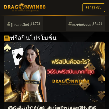
เข้าสู่ระบบ
12,752
87,101
ผู้เล่นออนไลน์ :
สมาชิกทั้งหมด :
ฟรีสปินโปรโมชั่น
ฟรีสปินคืออะไร? ทำไมนักเล่นสล็อตถึงชอบ และวิธีรับฟรีสปิ