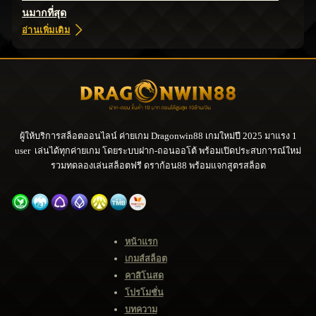
นมากที่สุด
อ่านเพิ่มเติม
ผู้ให้บริการสล็อตออนไลน์ ค่ายเกม Dragonwin88 เกมใหม่ปี 2025 มาแรง 1
user
เล่นได้ทุกค่ายเกม โดยระบบฝาก-ถอนออโต้ พร้อมเปิดประสบการณ์ใหม่
รวมทดลองเล่นสล็อตฟรี ดราก้อน88 พร้อมแจกสูตรสล็อต
หน้าแรก
เกมส์สล็อต
คาสิโนสด
โปรโมชั่น
บทความ