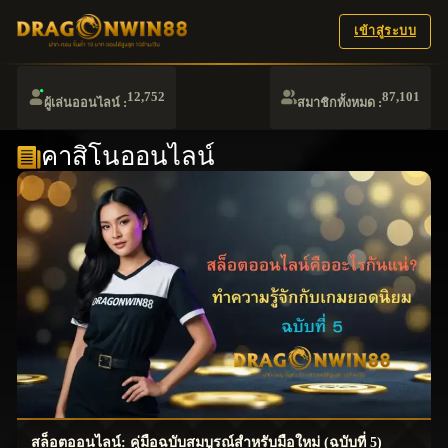
เข้าสู่ระบบ
12,752
87,101
ผู้เล่นออนไลน์ :
สมาชิกทั้งหมด :
คาสิโนออนไลน์
สล็อตออนไลน์: คู่มือฉบับสมบูรณ์สำหรับมือใหม่ (ฉบับที่ 5)