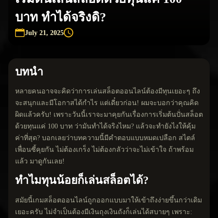
บาท ทำได้จริงดิ?
July 21, 2025
บทนำ
หลายคนอาจจะคิดว่าการเล่นสล็อตออนไลน์ต้องมีทุนเยอะๆ ถึง
จะสนุกและมีโอกาสได้กำไร แต่เดี๋ยวก่อน! ผมจะบอกว่าคุณคิด
ผิดแล้วครับ! เพราะวันนี้เราจะมาคุยกันเรื่องการเริ่มต้นปั่นสล็อต
ด้วยทุนแค่ 100 บาท ว่ามันทำได้จริงไหม? แล้วจะทำยังไงให้คุ้ม
ค่าที่สุด? บอกเลยว่าบทความนี้มีคำตอบแบบหมดเปลือก สไตล์
เพื่อนซี้คุยกัน ไม่ต้องเกร็ง ไม่ต้องกลัวว่าจะไม่เข้าใจ ถ้าพร้อม
แล้ว มาดูกันเลย!
ทำไมทุนน้อยก็เล่นสล็อตได้?
สมัยนี้เกมสล็อตออนไลน์ถูกออกแบบมาให้เข้าถึงง่ายขึ้นกว่าเดิม
เยอะครับ ไม่จำเป็นต้องมีเงินถุงเงินถังก็เล่นได้สบายๆ เพราะ: