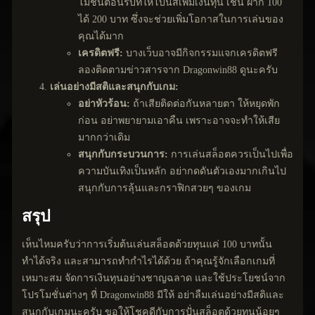
โมชั่นต้อนรับที่ให้โบนัสเพิ่มเงินทุน เช่น ฝาก 100
ได้ 200 บาท ซึ่งจะช่วยเพิ่มโอกาสในการเล่นของ
คุณได้มาก
เครดิตฟรี:
บางเว็บอาจมีกิจกรรมแจกเครดิตฟรี
ลองติดตามข่าวสารจาก Dragonwin88 ดูนะครับ
เล่นอย่างมีสติและสนุกกับเกม:
อย่าหัวร้อน:
ถ้าเสียติดต่อกันหลายตา ให้หยุดพัก
ก่อน อย่าพยายามเอาคืน เพราะอาจจะทำให้เสีย
มากกว่าเดิม
สนุกกับกระบวนการ:
การเล่นสล็อตควรเป็นไปเพื่อ
ความบันเทิงเป็นหลัก อย่ากดดันตัวเองมากเกินไป
สนุกกับการลุ้นและกราฟิกสวยๆ ของเกม
สรุป
เห็นไหมครับว่าการเริ่มต้นเล่นสล็อตด้วยทุนแค่ 100 บาทนั้น
ทำได้จริง และสามารถทำกำไรได้ด้วย ถ้าคุณรู้จักเลือกเกมที่
เหมาะสม จัดการเงินทุนอย่างชาญฉลาด และใช้ประโยชน์จาก
โปรโมชั่นต่างๆ ที่ Dragonwin88 มีให้ อย่าลืมเล่นอย่างมีสติและ
สนุกกับเกมนะครับ ขอให้โชคดีกับการปั่นสล็อตด้วยทุนน้อยๆ