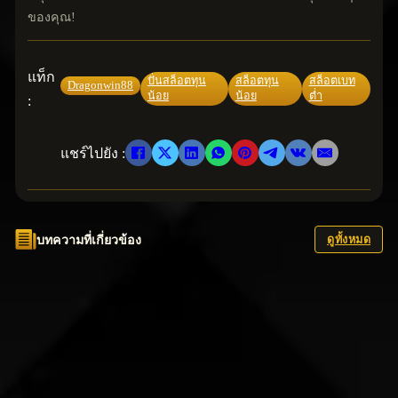
ของคุณ!
แท็ก
ปั่นสล็อตทุน
สล็อตทุน
สล็อตเบท
Dragonwin88
น้อย
น้อย
ต่ำ
:
แชร์ไปยัง :
บทความที่เกี่ยวข้อง
ดูทั้งหมด