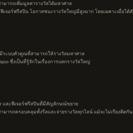
่สามารถเพิ่มมูลค่ารางวัลได้มหาศาล
าสู่ฟีเจอร์ฟรีสปิน โอกาสชนะรางวัลใหญ่มีสูงมาก โดยเฉพาะเมื่อได
่าง มีระบบตัวคูณที่สามารถให้รางวัลมหาศาล
us ซึ่งเป็นที่รู้จักในเรื่องการแตกรางวัลใหญ่
ter และฟีเจอร์ฟรีสปินที่มีสัญลักษณ์ขยาย
สามารถครอบคลุมทั้งรีลและจ่ายรางวัลทุกไลน์ แม้จะไม่เรียงติดกั