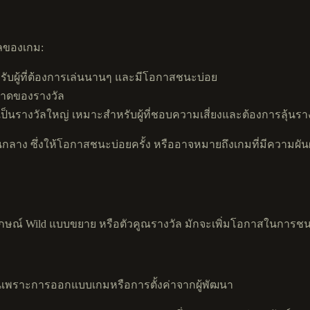
ลของเกม:
ำหรับผู้ที่ต้องการเล่นนานๆ และมีโอกาสชนะบ่อย
นาดของรางวัล
กจะเป็นรางวัลใหญ่ เหมาะสำหรับผู้ที่ชอบความเสี่ยงและต้องการลุ้นร
ลาง ซึ่งให้โอกาสชนะบ่อยครั้ง หรืออาจหมายถึงเกมที่มีความผันผว
สัญลักษณ์ Wild แบบขยาย หรือตัวคูณรางวัล มักจะเพิ่มโอกาสในการช
เป็นเพราะการออกแบบเกมหรือการตั้งค่าจากผู้พัฒนา