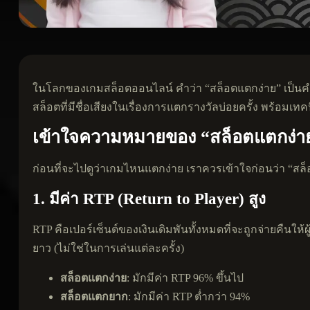
ในโลกของเกมสล็อตออนไลน์ คำว่า “สล็อตแตกง่าย” เป็นคำที่
สล็อตที่มีชื่อเสียงในเรื่องการแตกรางวัลบ่อยครั้ง พร้อ
เข้าใจความหมายของ “สล็อตแตกง่าย”
ก่อนที่จะไปดูว่าเกมไหนแตกง่าย เราควรเข้าใจก่อนว่า “สล็
1. มีค่า RTP (Return to Player) สูง
RTP คือเปอร์เซ็นต์ของเงินเดิมพันทั้งหมดที่จะถูกจ่ายคืนใ
ยาว (ไม่ใช่ในการเล่นแต่ละครั้ง)
สล็อตแตกง่าย
: มักมีค่า RTP 96% ขึ้นไป
สล็อตแตกยาก
: มักมีค่า RTP ต่ำกว่า 94%