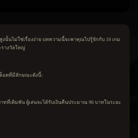
้นไม่ใช่เรื่องง่าย บทความนี้จะพาคุณไปรู้จักกับ 10 เกม
ะรางวัลใหญ่
ตที่มีลักษณะดังนี้:
บาทที่เดิมพัน ผู้เล่นจะได้รับเงินคืนประมาณ 96 บาทในระยะ