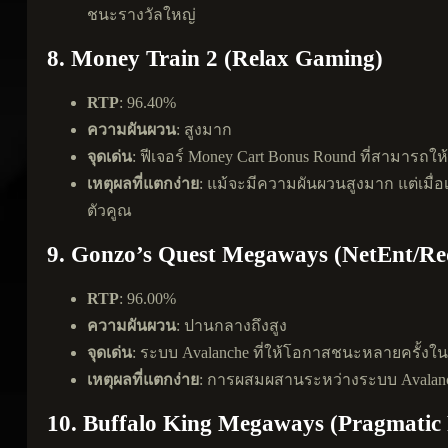
ชนะรางวัลใหญ่
8. Money Train 2 (Relax Gaming)
RTP
: 96.40%
ความผันผวน
: สูงมาก
จุดเด่น
: ฟีเจอร์ Money Cart Bonus Round ที่สามารถให
เหตุผลที่แตกง่าย
: แม้จะมีความผันผวนสูงมาก แต่เมื่อ
ตัวคูณ
9. Gonzo’s Quest Megaways (NetEnt/Re
RTP
: 96.00%
ความผันผวน
: ปานกลางถึงสูง
จุดเด่น
: ระบบ Avalanche ที่ให้โอกาสชนะหลายครั้งใ
เหตุผลที่แตกง่าย
: การผสมผสานระหว่างระบบ Avalanche
10. Buffalo King Megaways (Pragmatic 