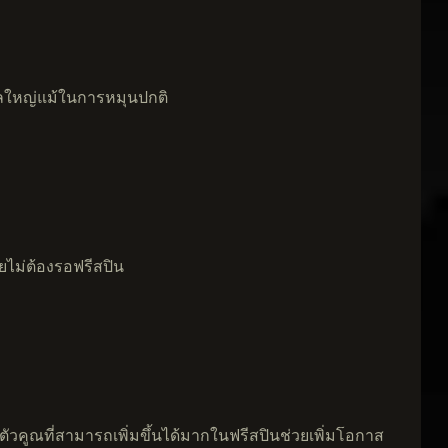
ัลใหญ่แม้ในการหมุนปกติ
ไม่ต้องรอฟรีสปิน
และตัวคูณที่สามารถเพิ่มขึ้นได้มากในฟรีสปินช่วยเพิ่มโอกาส