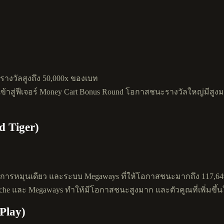
้รางวัลสูงถึง 50,000x ของเบท
เข้าสู่ฟีเจอร์ Money Cart Bonus Round โอกาสชนะรางวัลใหญ่มีสูง
d Tiger)
นการหมุนเดียว และระบบ Megaways ที่ให้โอกาสชนะมากถึง 117,649 
 และ Megaways ทำให้มีโอกาสชนะสูงมาก และตัวคูณที่เพิ่มขึ้นใน
Play)