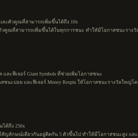
ละตัวคูณที่สามารถเพิ่มขึ้นได้ถึง 10x
ตัวคูณที่สามารถเพิ่มขึ้นได้ในทุกการชนะ ทำให้มีโอกาสชนะรางว
ต และฟีเจอร์ Giant Symbols ที่ช่วยเพิ่มโอกาสชนะ
ชนะบ่อย และฟีเจอร์ Money Respin ให้โอกาสชนะรางวัลใหญ่โดย
นได้ถึง 256x
ื่อมีสัญลักษณ์เดียวกันอยู่ติดกัน 5 ตัวขึ้นไป ทำให้มีโอกาสชนะสูง 