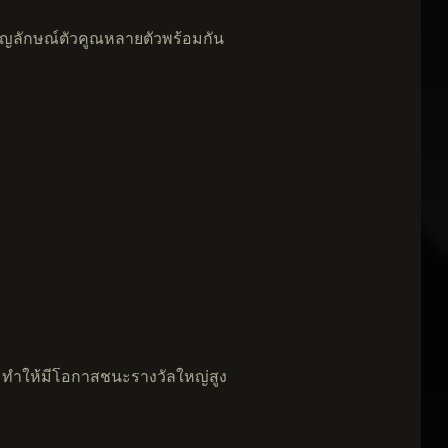
้สัญลักษณ์ตัวคูณหลายตัวพร้อมกัน
น ทำให้มีโอกาสชนะรางวัลใหญ่สูง