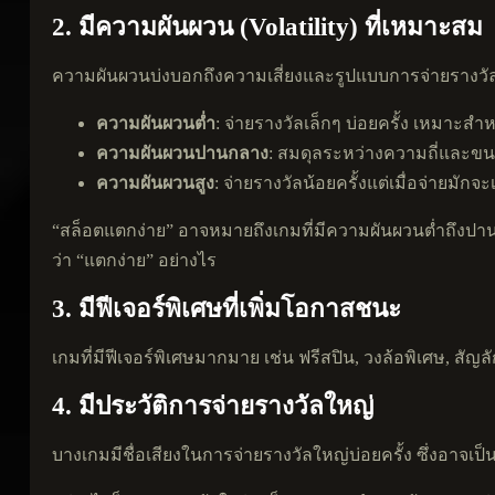
2. มีความผันผวน (Volatility) ที่เหมาะสม
ความผันผวนบ่งบอกถึงความเสี่ยงและรูปแบบการจ่ายรางวั
ความผันผวนต่ำ
: จ่ายรางวัลเล็กๆ บ่อยครั้ง เหมาะส
ความผันผวนปานกลาง
: สมดุลระหว่างความถี่และข
ความผันผวนสูง
: จ่ายรางวัลน้อยครั้งแต่เมื่อจ่ายมั
“สล็อตแตกง่าย” อาจหมายถึงเกมที่มีความผันผวนต่ำถึงปานก
ว่า “แตกง่าย” อย่างไร
3. มีฟีเจอร์พิเศษที่เพิ่มโอกาสชนะ
เกมที่มีฟีเจอร์พิเศษมากมาย เช่น ฟรีสปิน, วงล้อพิเศษ, 
4. มีประวัติการจ่ายรางวัลใหญ่
บางเกมมีชื่อเสียงในการจ่ายรางวัลใหญ่บ่อยครั้ง ซึ่งอาจ