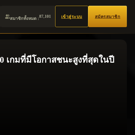
87,101
เข้าสู่ระบบ
สมัครสมาชิก
สมาชิกทั้งหมด :
 เกมที่มีโอกาสชนะสูงที่สุดในปี