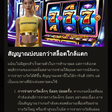
สัญญาณบ่งบอกว่าสล็อตใกล้แตก
แม้จะไม่มีสูตรสำเร็จตายตัวในการทำนายผล แต่การสังเกต
พฤติกรรมของเกมสล็อตสามารถช่วยให้คุณคาดการณ์จังหวะ
การจ่ายรางวัลได้ดีขึ้น สัญญาณเหล่านี้ไม่ได้การันตี 100% แต่
เป็นแนวทางที่นักเล่นหลายคนใช้:
การจ่ายรางวัลเล็กๆ น้อยๆ บ่อยครั้ง:
หากเกมสล็อตที่คุณ
กำลังเล่นมีการจ่ายรางวัลเล็กๆ น้อยๆ อย่างต่อเนื่อง อาจ
เป็นสัญญาณว่าเกมกำลังสะสมพลังงานเพื่อเตรียมจ่าย
รางวัลใหญ่ หรือเข้าสู่รอบโบนัส การจ่ายรางวัลยิบย่อย