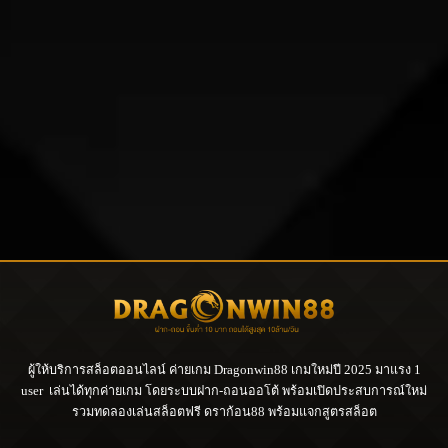
ผู้ให้บริการสล็อตออนไลน์ ค่ายเกม Dragonwin88 เกมใหม่ปี 2025 มาแรง 1
user
เล่นได้ทุกค่ายเกม โดยระบบฝาก-ถอนออโต้ พร้อมเปิดประสบการณ์ใหม่
รวมทดลองเล่นสล็อตฟรี ดราก้อน88 พร้อมแจกสูตรสล็อต