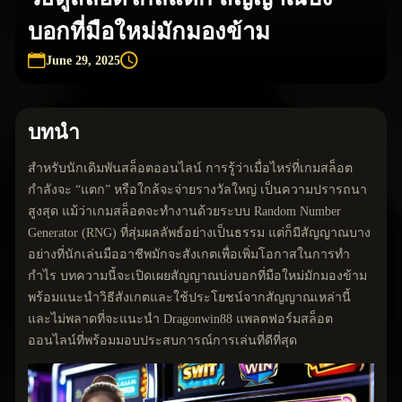
บอกที่มือใหม่มักมองข้าม
June 29, 2025
บทนำ
สำหรับนักเดิมพันสล็อตออนไลน์ การรู้ว่าเมื่อไหร่ที่เกมสล็อต
กำลังจะ “แตก” หรือใกล้จะจ่ายรางวัลใหญ่ เป็นความปรารถนา
สูงสุด แม้ว่าเกมสล็อตจะทำงานด้วยระบบ Random Number
Generator (RNG) ที่สุ่มผลลัพธ์อย่างเป็นธรรม แต่ก็มีสัญญาณบาง
อย่างที่นักเล่นมืออาชีพมักจะสังเกตเพื่อเพิ่มโอกาสในการทำ
กำไร บทความนี้จะเปิดเผยสัญญาณบ่งบอกที่มือใหม่มักมองข้าม
พร้อมแนะนำวิธีสังเกตและใช้ประโยชน์จากสัญญาณเหล่านี้
และไม่พลาดที่จะแนะนำ Dragonwin88 แพลตฟอร์มสล็อต
ออนไลน์ที่พร้อมมอบประสบการณ์การเล่นที่ดีที่สุด