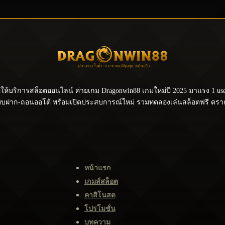
ู้ให้บริการสล็อตออนไลน์ ค่ายเกม Dragonwin88 เกมใหม่ปี 2025 มาแรง 1 us
บบฝาก-ถอนออโต้ พร้อมเปิดประสบการณ์ใหม่ รวมทดลองเล่นสล็อตฟรี ดรา
หน้าแรก
เกมส์สล็อต
คาสิโนสด
โปรโมชั่น
บทความ