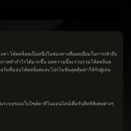
งหา โค้ดสล็อตเป็นหนึ่งในช่องทางที่ยอดเยี่ยมในการเข้าถึง
ุณมีโอกาสทำกำไรได้มากขึ้น บทความนี้จะรวบรวมโค้ดสล็อต
ร์มที่มอบโค้ดสล็อตและโปรโมชั่นสุดคุ้มค่าให้กับผู้เล่น
กในระบบของเว็บไซต์คาสิโนออนไลน์เพื่อรับสิทธิพิเศษต่างๆ