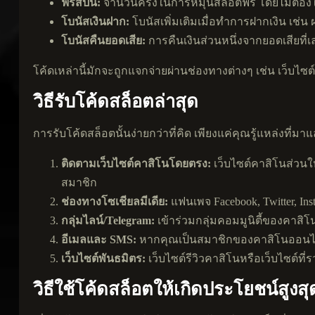
ฟรีสปิน:
จำนวนครั้งในการหมุนสล็อตฟรี โดยไม่ต้องใช
โบนัสเงินฝาก:
โบนัสเพิ่มเติมเมื่อทำการฝากเงิน เช่น 
โบนัสคืนยอดเสีย:
การคืนเงินส่วนหนึ่งจากยอดเสียที่เ
โค้ดเหล่านี้มักจะถูกแจกจ่ายผ่านช่องทางต่างๆ เช่น เว็บไซต
วิธีรับโค้ดสล็อตล่าสุด
การรับโค้ดสล็อตนั้นง่ายกว่าที่คิด เพียงแค่คุณรู้แหล่งที่มาแล
ติดตามเว็บไซต์คาสิโนโดยตรง:
เว็บไซต์คาสิโนส่วนให
สมาชิก
ช่องทางโซเชียลมีเดีย:
แฟนเพจ Facebook, Twitter, In
กลุ่มไลน์/Telegram:
เข้าร่วมกลุ่มคอมมูนิตี้ของคาสิโ
อีเมลและ SMS:
หากคุณเป็นสมาชิกของคาสิโนออนไลน์
เว็บไซต์พันธมิตร:
เว็บไซต์รีวิวคาสิโนหรือเว็บไซต์ที
วิธีใช้โค้ดสล็อตให้เกิดประโยชน์สูงสุ