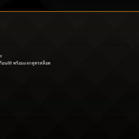
er
ก้อน88 พร้อมแจกสูตรสล็อต