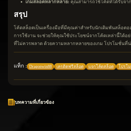
เกมสล็อตหลากหลาย:
คุณสามารถใช้โค้ดที่ได้รับจาก
สรุป
โค้ดสล็อตเป็นเครื่องมือที่มีคุณค่าสำหรับนักเดิมพันสล็
การใช้งาน จะช่วยให้คุณใช้ประโยชน์จากโค้ดเหล่านี้ได้อย
ที่ไม่ควรพลาด ด้วยความหลากหลายของเกม โปรโมชั่นที่น่
แท็ก :
Dragonwin88
เครดิตฟรีสล็อต
แจกโค้ดสล็อต
โปรโมช
บทความที่เกี่ยวข้อง